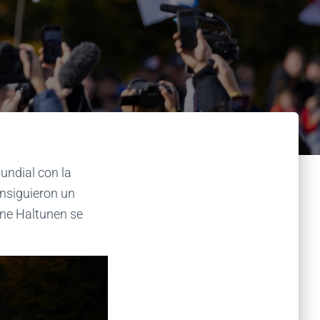
undial con la
onsiguieron un
nne Haltunen se