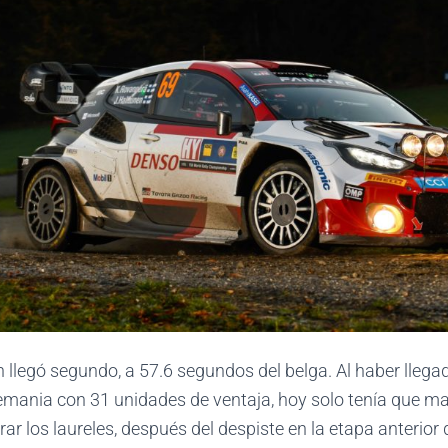
llegó segundo, a 57.6 segundos del belga. Al haber llega
lemania con 31 unidades de ventaja, hoy solo tenía que ma
r los laureles, después del despiste en la etapa anterio