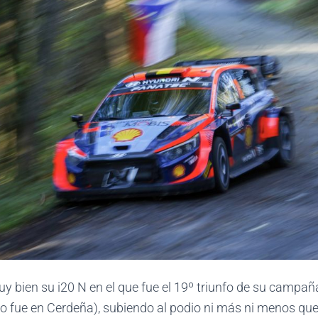
y bien su i20 N en el que fue el 19º triunfo de su campañ
ro fue en Cerdeña), subiendo al podio ni más ni menos que