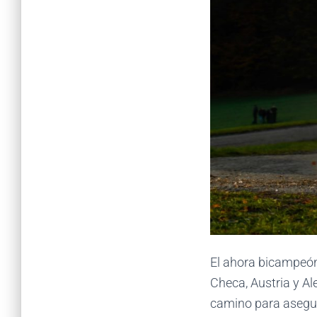
El ahora bicampeón 
Checa, Austria y A
camino para asegura