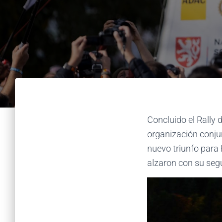
Concluido el Rally 
organización conjun
nuevo triunfo para
alzaron con su seg