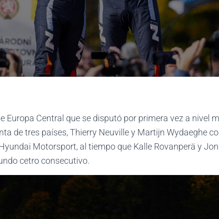
de Europa Central que se disputó por primera vez a nivel m
ta de tres países, Thierry Neuville y Martijn Wydaeghe c
 Hyundai Motorsport, al tiempo que Kalle Rovanperä y Jo
undo cetro consecutivo.