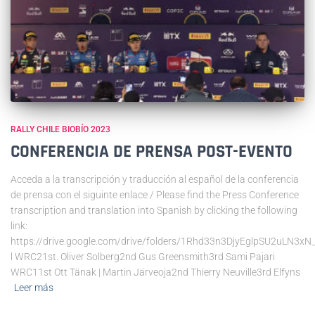
RALLY CHILE BIOBÍO 2023
CONFERENCIA DE PRENSA POST-EVENTO
Acceda a la transcripción y traducción al español de la conferencia
de prensa con el siguinte enlace / Please find the Press Conference
transcription and translation into Spanish by clicking the following
link:
https://drive.google.com/drive/folders/1Rhd33n3DjyEglpSU2uLN3xN_
l WRC21st. Oliver Solberg2nd Gus Greensmith3rd Sami Pajari
WRC11st Ott Tänak | Martin Järveoja2nd Thierry Neuville3rd Elfyns
Leer más