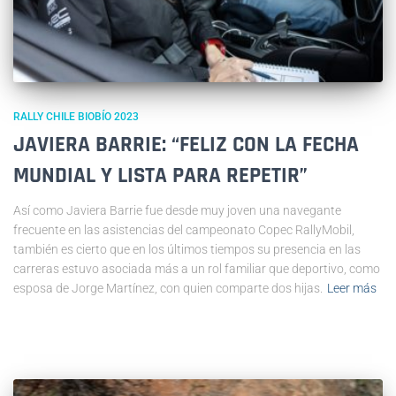
RALLY CHILE BIOBÍO 2023
JAVIERA BARRIE: “FELIZ CON LA FECHA
MUNDIAL Y LISTA PARA REPETIR”
Así como Javiera Barrie fue desde muy joven una navegante
frecuente en las asistencias del campeonato Copec RallyMobil,
también es cierto que en los últimos tiempos su presencia en las
carreras estuvo asociada más a un rol familiar que deportivo, como
esposa de Jorge Martínez, con quien comparte dos hijas.
Leer más