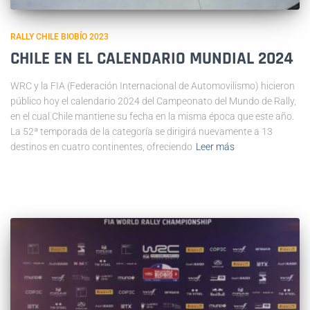
RALLY CHILE BIOBÍO 2023
CHILE EN EL CALENDARIO MUNDIAL 2024
WRC y la FIA (Federación Internacional de Automovilismo) hicieron
público hoy el calendario 2024 del Campeonato del Mundo de Rally,
en el cual Chile mantiene su fecha en la misma época que este año.
La 52ª temporada de la categoría se dirigirá nuevamente a 13
destinos en cuatro continentes, ofreciendo
Leer más