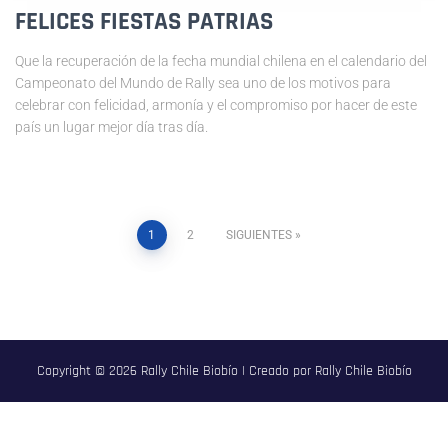
FELICES FIESTAS PATRIAS
Que la recuperación de la fecha mundial chilena en el calendario del
Campeonato del Mundo de Rally sea uno de los motivos para
celebrar con felicidad, armonía y el compromiso por hacer de este
país un lugar mejor día tras día.
1
2
SIGUIENTES
Copyright © 2026 Rally Chile Biobío | Creado por Rally Chile Biobío