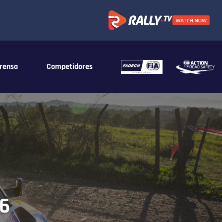
rensa
Competidores
S6