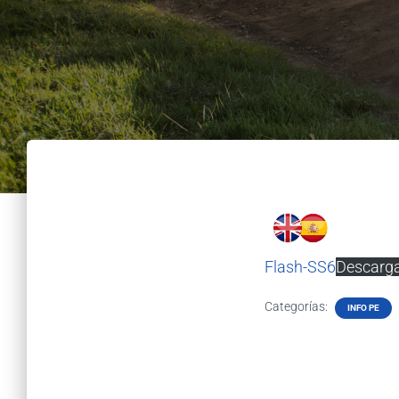
Flash-SS6
Descarg
Categorías:
INFO PE