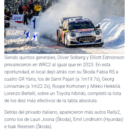
Siendo quintos generales, Oliver Solberg y Elliott Edmonson
prevalecieron en WRC2 al igual que en 2023. En esta
oportunidad, el local dejó atrás con su Škoda Fabia RS a
cuatro GR Yaris, los de Sami Pajari (a 1m19.7s), Georg
Linnamäe (a 1m22.2s), Roope Korhonen y Mikko Heikkilä.
Lorenzo Bertelli, sobre un Toyota híbrido, completó la lista
de los diez más efectivos de la tabla absoluta.
Detrás del privado italiano, aparecieron más autos Rally2,
como los de Lauri Joona (Škoda), Emil Lindholm (Hyundai)
e Isak Reiersen (Škoda).